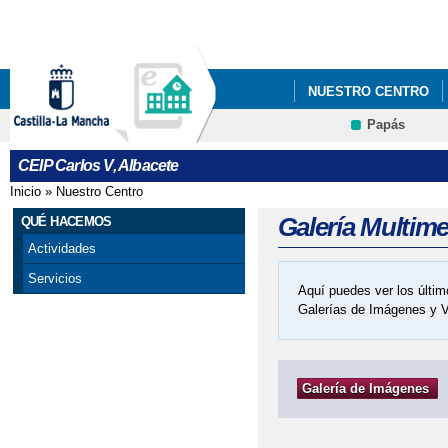
Pa
co
pri
NUESTRO CENTRO
Papás
COMEDOR ESCOLAR
CEIP Carlos V, Albacete
Inicio
»
Nuestro Centro
Se encuentra usted aquí
Galería Multim
QUÉ HACEMOS
Actividades
Servicios
Aquí puedes ver los últim
Galerías de Imágenes y 
Galería de Imágenes